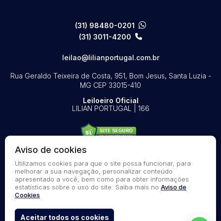
(31) 98480-0201
(31) 3011-4200
leilao@lilianportugal.com.br
Rua Geraldo Teixeira de Costa, 951, Bom Jesus, Santa Luzia -
MG
CEP 33015-410
Leiloeiro Oficial
LILIAN PORTUGAL | 166
Aviso de cookies
Utilizamos cookies para que o site possa funcionar, para
© 2026-present - Todos os direitos reservados
melhorar a sua navegação, personalizar conteúdo
apresentado a você, bem como para obter informações
Política de Privacidade
estatísticas sobre o uso do site. Saiba mais no
Aviso de
Aviso de Cookies
Cookies
Termos de Uso
Aceitar todos os cookies