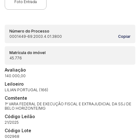
Foto Entrada
Número do Processo
0001449-69.2003.4.01.3800
Copiar
Matrícula do imóvel
45.776
Avaliação
140.000,00
Leiloeiro
LILIAN PORTUGAL (166)
Comitente
1ª VARA FEDERAL DE EXECUÇÃO FISCAL E EXTRAJUDICIAL DA SSJ DE
BELO HORIZONTE/MG
Código Leilão
21/2025
Habilite-se para efetuar lances ou
Código Lote
Histórico de Propostas
propostas
002968
Envie sua Proposta