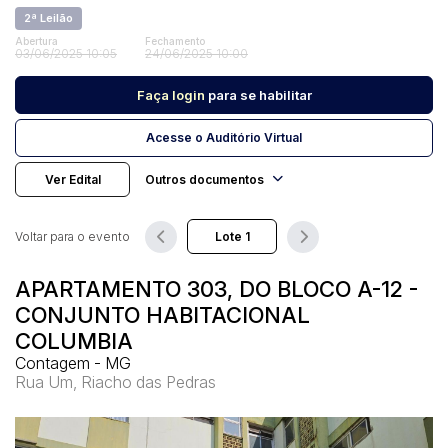
2ª Leilão
Abertura
Fechamento
03/06/2025 10:05
24/06/2025 10:00
Pesquisar
Faça login
para se habilitar
Acesse o Auditório Virtual
Ver Edital
Outros documentos
Voltar para o evento
APARTAMENTO 303, DO BLOCO A-12 -
CONJUNTO HABITACIONAL
COLUMBIA
Contagem - MG
Rua Um, Riacho das Pedras