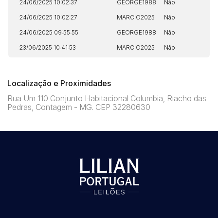
24/06/2025 10:02:37
GEORGE1988
Não
N
24/06/2025 10:02:27
MARCIO2025
Não
N
24/06/2025 09:55:55
GEORGE1988
Não
N
23/06/2025 10:41:53
MARCIO2025
Não
N
Localização e Proximidades
Rua Um 110 Conjunto Habitacional Columbia, Riacho das
Pedras, Contagem - MG. CEP 32280630