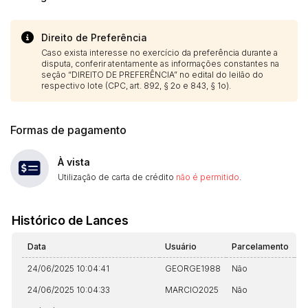
Direito de Preferência
Caso exista interesse no exercício da preferência durante a
disputa, conferir atentamente as informações constantes na
seção “DIREITO DE PREFERÊNCIA” no edital do leilão do
respectivo lote (CPC, art. 892, § 2o e 843, § 1o).
Formas de pagamento
À vista
Utilização de carta de crédito
não é permitido
.
Histórico de Lances
Data
Usuário
Parcelamento
A
24/06/2025 10:04:41
GEORGE1988
Não
N
24/06/2025 10:04:33
MARCIO2025
Não
N