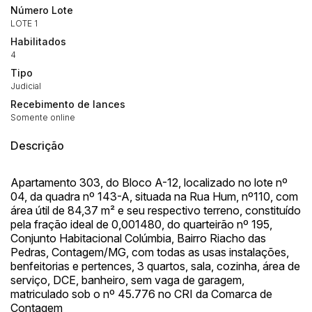
Número Lote
(Art. 895, CPC)
Data
Usuário
Valor
LOTE 1
14/04/2025 18:43:11
TIAGOFELIPE
R$ 1,00
Habilitados
Clique aqui para fazer login
4
14/04/2025 18:43:11
TIAGOFELIPE
R$ 1,00
Tipo
14/04/2025 18:43:11
TIAGOFELIPE
R$ 1,00
Judicial
Recebimento de lances
Somente online
Descrição
Apartamento 303, do Bloco A-12, localizado no lote nº
04, da quadra nº 143-A, situada na Rua Hum, nº110, com
área útil de 84,37 m² e seu respectivo terreno, constituído
pela fração ideal de 0,001480, do quarteirão nº 195,
Conjunto Habitacional Colúmbia, Bairro Riacho das
Pedras, Contagem/MG, com todas as usas instalações,
benfeitorias e pertences, 3 quartos, sala, cozinha, área de
serviço, DCE, banheiro, sem vaga de garagem,
matriculado sob o nº 45.776 no CRI da Comarca de
Contagem