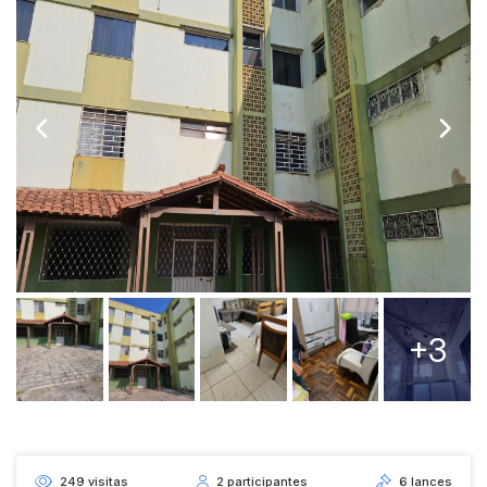
+3
249
visitas
2
participantes
6
lances