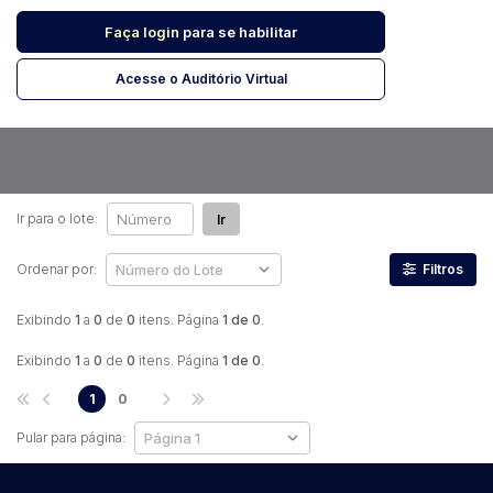
Faça login
para se habilitar
Pesquisar
Acesse o Auditório Virtual
Ir para o lote:
Ir
Ordenar por:
Filtros
Exibindo
1
a
0
de
0
itens. Página
1 de 0
.
Exibindo
1
a
0
de
0
itens. Página
1 de 0
.
1
0
Pular para página: