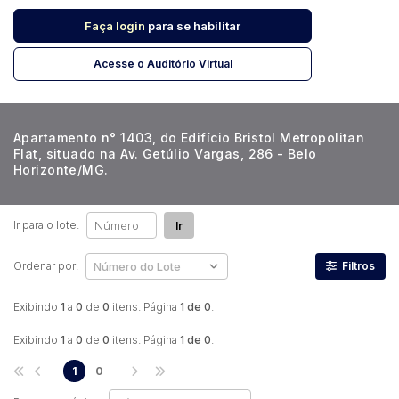
Faça login
para se habilitar
Pesquisar
Acesse o Auditório Virtual
Apartamento n° 1403, do Edifício Bristol Metropolitan
Flat, situado na Av. Getúlio Vargas, 286 - Belo
Horizonte/MG.
Ir para o lote:
Ir
Ordenar por:
Filtros
Exibindo
1
a
0
de
0
itens. Página
1 de 0
.
Exibindo
1
a
0
de
0
itens. Página
1 de 0
.
1
0