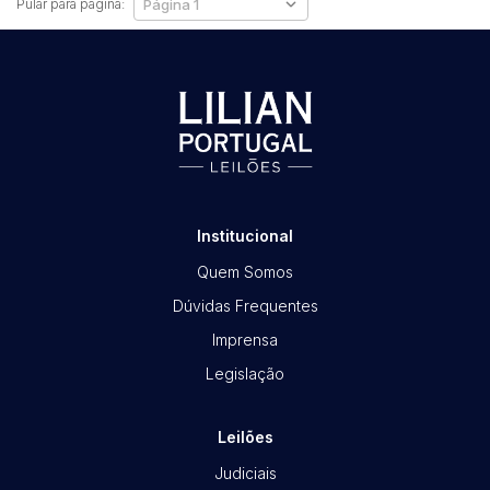
Pular para página:
Habilite-se para efetuar lances ou
propostas
Institucional
Quem Somos
Dúvidas Frequentes
Imprensa
Legislação
Leilões
Judiciais