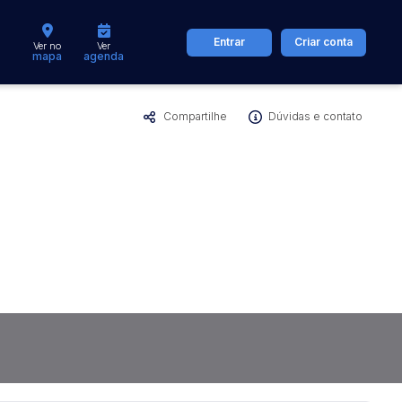
Entrar
Criar conta
Ver no
Ver
mapa
agenda
Compartilhe
Dúvidas e contato
dos
Cidade
 de valor
até
R$
Pesquisar