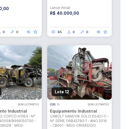
l
Lance Inicial
0,00
R$ 40.000,00
0
0
65
0
0
Lote 12
SEM LICITANTES
COD.
15
SEM LICITANTES
to Industrial
Equipamento Industrial
S COPCO H1354 - N°
CABOLT SANDVIK SOLO DS421-C -
40058/8999150700 -
N° SÉRIE 116B43780-1 - ANO 2016
 SB028 - MSG-
- CB001 - MSG-CRIXÁS/GO