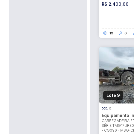
R$ 2.400,00
19
0
Lote 9
COD.
12
Equipamento In
CARREGADEIRA EP
SÉRIE TMG17URE0
- CG096 - MSG-C