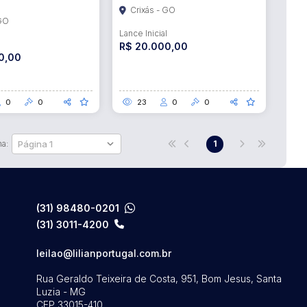
Crixás - GO
 GO
Lance Inicial
l
R$ 20.000,00
0,00
0
0
23
0
0
na:
1
(31) 98480-0201
(31) 3011-4200
leilao@lilianportugal.com.br
Rua Geraldo Teixeira de Costa, 951, Bom Jesus, Santa
Luzia - MG
CEP 33015-410