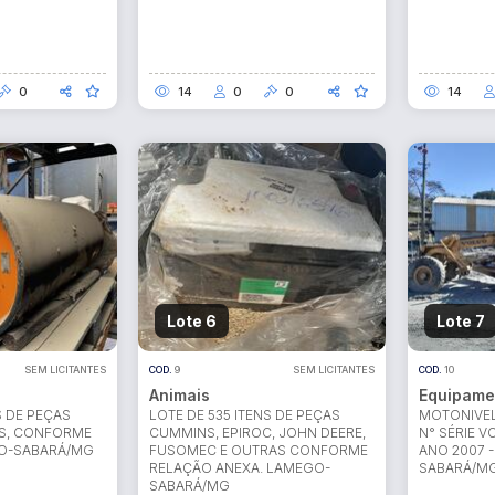
0
14
0
0
14
ar lances ou propostas
Lote 6
Lote 7
SEM LICITANTES
COD.
9
SEM LICITANTES
COD.
10
Animais
Equipamen
S DE PEÇAS
LOTE DE 535 ITENS DE PEÇAS
MOTONIVEL
S, CONFORME
CUMMINS, EPIROC, JOHN DEERE,
N° SÉRIE V
GO-SABARÁ/MG
FUSOMEC E OUTRAS CONFORME
ANO 2007 
RELAÇÃO ANEXA. LAMEGO-
SABARÁ/M
SABARÁ/MG