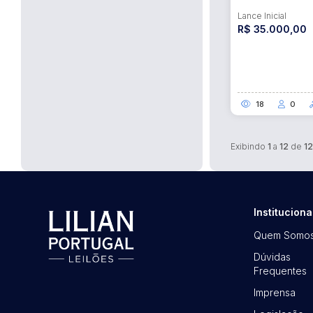
Lance Inicial
R$ 35.000,00
18
0
Exibindo
1
a
12
de
12
Instituciona
Quem Somo
Dúvidas
Frequentes
Imprensa