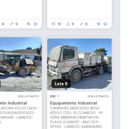
0
0
12
0
0
Lote 8
SEM LICITANTES
COD.
11
SEM LICITANTES
to Industrial
Equipamento Industrial
ADORA VOLVO G930 -
CAMINHÃO MERCEDES BENZ
CE0G930A00501022 -
ATEGO 1725 / 42 COMBOIO - N°
- MN008 - LAMEGO-
SÉRIE 9BM958078BB786178 -
G
PLACA OLW8061 - ANO 2011 -
VP005 - LAMEGO-SABARÁ/MG