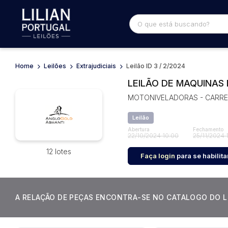
Home
Leilões
Extrajudiciais
Leilão ID 3 / 2/2024
Busca por palavra-chave
Categoria
LEILÃO DE MAQUINAS
MOTONIVELADORAS - CARRE
Bairro
Comitente
Leilão
Abertura
Fechamento
22/10/2024 10:00
25/11/2024 
12 lotes
Faça login
para se habilita
A RELAÇÃO DE PEÇAS ENCONTRA-SE NO CATALOGO DO L