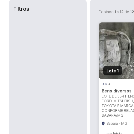
Filtros
Exibindo
1
a
12
de
12
Lote 1
COD.
4
Bens diversos
LOTE DE 354 ITEN
FORD, MITSUBISH,
TOYOTA E MARCAS
CONFORME RELA
SABARÁ/MG
Sabará - MG
Lance Inicial