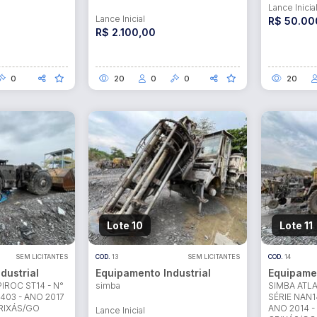
Lance Inicia
Lance Inicial
R$ 50.00
R$ 2.100,00
0
20
0
0
20
Lote 10
Lote 11
SEM LICITANTES
COD.
13
SEM LICITANTES
COD.
14
dustrial
Equipamento Industrial
Equipamen
IROC ST14 - N°
simba
SIMBA ATLA
403 - ANO 2017
SÉRIE NAN1
RIXÁS/GO
ANO 2014 -
Lance Inicial