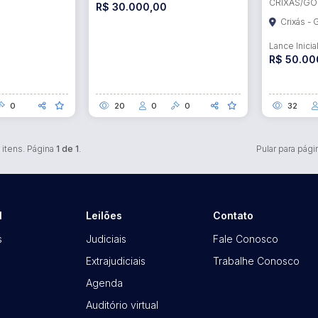
CRIXÁS/GO
R$ 30.000,00
Crixás -
Lance Inicia
R$ 50.00
0
20
0
0
32
itens. Página
1 de 1
.
Pular para pági
l
Leilões
Contato
s
Judiciais
Fale Conosco
Extrajudiciais
Trabalhe Conosco
Agenda
Auditório virtual