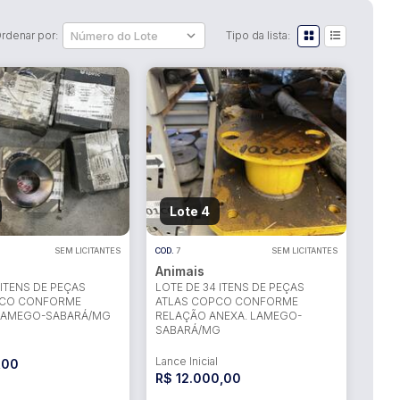
rdenar por:
Tipo da lista:
Lote 4
SEM LICITANTES
COD.
7
SEM LICITANTES
Animais
 ITENS DE PEÇAS
LOTE DE 34 ITENS DE PEÇAS
PCO CONFORME
ATLAS COPCO CONFORME
 LAMEGO-SABARÁ/MG
RELAÇÃO ANEXA. LAMEGO-
SABARÁ/MG
l
Lance Inicial
,00
R$ 12.000,00