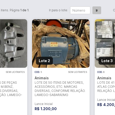
itens. Página
1 de 1
.
Ir para o lote:
O
Ir
Lote 2
Lote 3
SEM LICITANTES
COD.
5
SEM LICITANTES
COD.
6
Animais
Animais
S DE PEÇAS
LOTE DE 50 ITENS DE MOTORES,
LOTE DE 41
 M.BENZ,
ACESSÓRIOS, ETC. MARCAS
ATLAS CO
 DIVERSAS,
DIVERSAS, CONFORME RELAÇÃO.
RELAÇÃO.
ÇÃO. LAMEGO-
LAMEGO-SABARÁ/MG
Lance Inicia
Lance Inicial
R$ 4.200
R$ 1.200,00