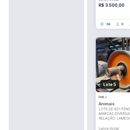
R$ 3.500,00
36
0
Habilite-se para efetu
Lote 5
COD.
8
Animais
LOTE DE 821 ITEN
MARCAS DIVERSA
RELAÇÃO. LAME
Lance Inicial