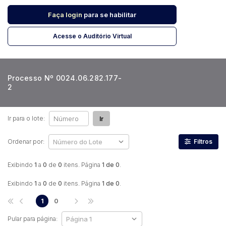
Faça login
para se habilitar
Pesquisar
Acesse o Auditório Virtual
Processo Nº 0024.06.282.177-
2
Ir para o lote:
Ir
Ordenar por:
Filtros
Exibindo
1
a
0
de
0
itens. Página
1 de 0
.
Exibindo
1
a
0
de
0
itens. Página
1 de 0
.
1
0
Pular para página: