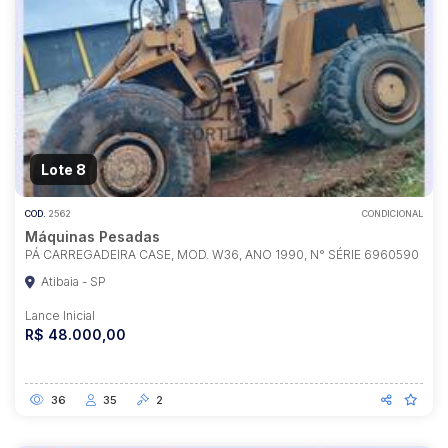
Lote 8
COD.
2562
CONDICIONAL
Máquinas Pesadas
PÁ CARREGADEIRA CASE, MOD. W36, ANO 1990, N° SÉRIE 6960590
Atibaia - SP
Lance Inicial
R$ 48.000,00
36
35
2