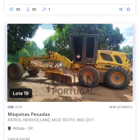
35
35
1
Lote 19
COD.
2573
SEM LICITANTES
Máquinas Pesadas
PATROL NEWHOLLAND, MOD. RG170, ANO 2011
Atibaia - SP
Lance Inicial