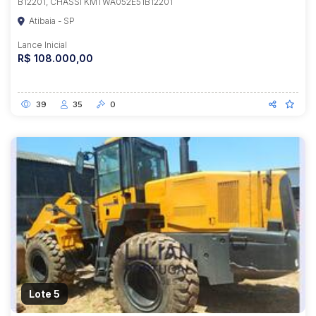
B12201, CHASSI KMTWA052E51B12201
Atibaia - SP
Lance Inicial
R$ 108.000,00
39
35
0
Lote 5