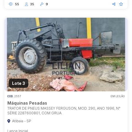
55
35
9
Lote 3
COD.
2557
EM LEILÃO
Máquinas Pesadas
TRATOR DE PNEUS MASSEY FERGUSON, MOD. 290, ANO 1996, N°
SÉRIE 2287600801, COM GRUA
Atibaia - SP
Lance Inicial