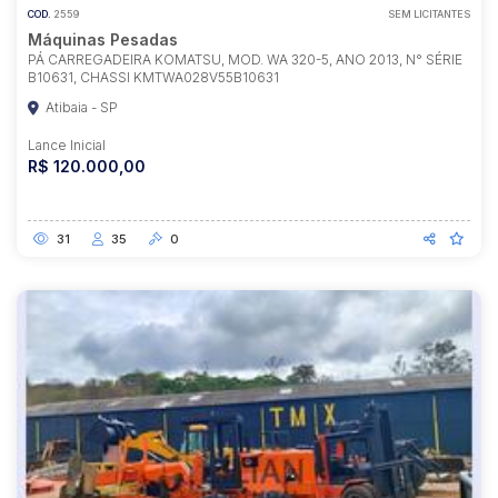
COD.
2559
SEM LICITANTES
Máquinas Pesadas
PÁ CARREGADEIRA KOMATSU, MOD. WA 320-5, ANO 2013, N° SÉRIE
B10631, CHASSI KMTWA028V55B10631
Atibaia - SP
Lance Inicial
R$ 120.000,00
31
35
0