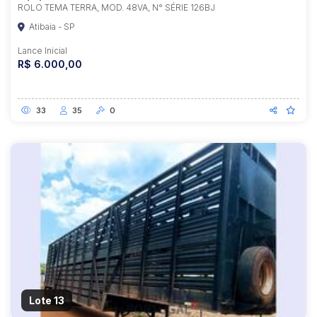
ROLO TEMA TERRA, MOD. 48VA, N° SÉRIE 126BJ
Atibaia - SP
Lance Inicial
R$ 6.000,00
33
35
0
Lote 13