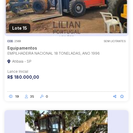
Lote 15
COD.
2569
SEM LICITANTES
Equipamentos
EMPILHADEIRA NACIONAL 18 TONELADAS, ANO 1996
Atibaia - SP
Lance Inicial
R$ 180.000,00
19
35
0