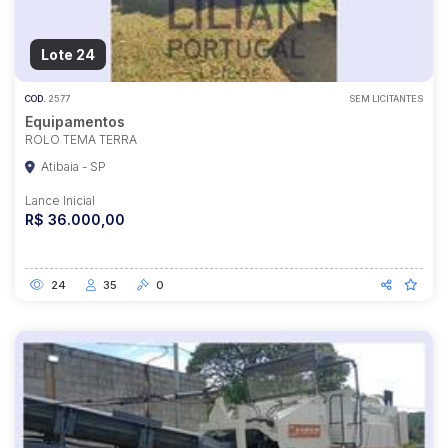
Lote 24
COD.
2577
SEM LICITANTES
Equipamentos
ROLO TEMA TERRA
Atibaia - SP
Lance Inicial
R$ 36.000,00
24
35
0