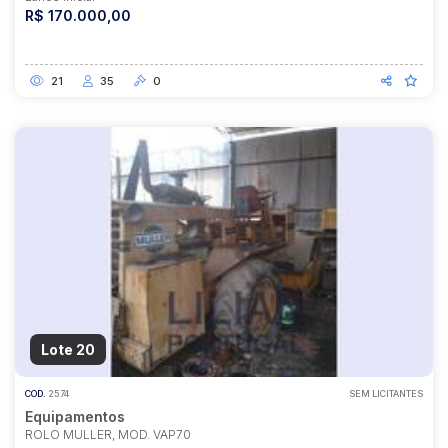
R$ 170.000,00
21
35
0
Lote 20
COD.
2574
SEM LICITANTES
Equipamentos
ROLO MULLER, MOD. VAP70