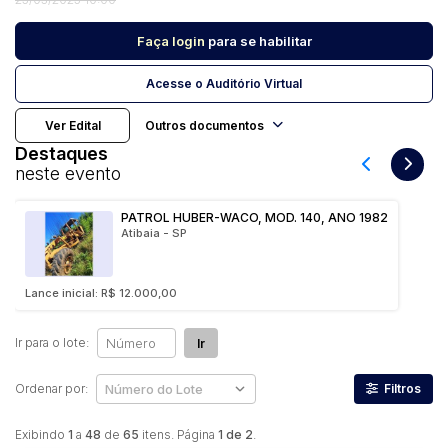
Faça login
para se habilitar
Pesquisar
Acesse o Auditório Virtual
Ver Edital
Outros documentos
Destaques
neste evento
PATROL HUBER-WACO, MOD. 140, ANO 1982
Atibaia - SP
Lance inicial: R$ 12.000,00
Ir para o lote:
Ir
Ordenar por:
Filtros
Exibindo
1
a
48
de
65
itens. Página
1 de 2
.