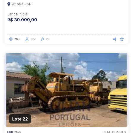
Atibaia - SP
Lance Inicial
R$ 30.000,00
36
35
0
Lote 22
COD.
2575
SEM LICITANTES