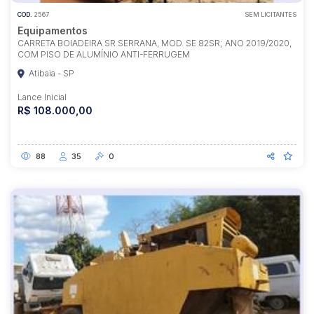
COD.
2567
SEM LICITANTES
Equipamentos
CARRETA BOIADEIRA SR SERRANA, MOD. SE 82SR; ANO 2019/2020,
COM PISO DE ALUMÍNIO ANTI-FERRUGEM
Atibaia - SP
Lance Inicial
R$ 108.000,00
88
35
0
Habilite-se para efetuar lances ou
propostas