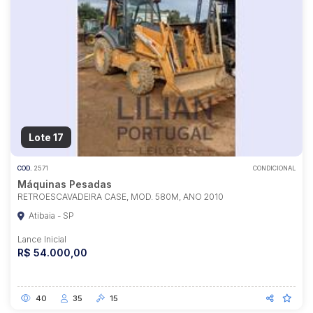
Lote 17
COD.
2571
CONDICIONAL
Máquinas Pesadas
RETROESCAVADEIRA CASE, MOD. 580M, ANO 2010
Atibaia - SP
Lance Inicial
R$ 54.000,00
40
35
15