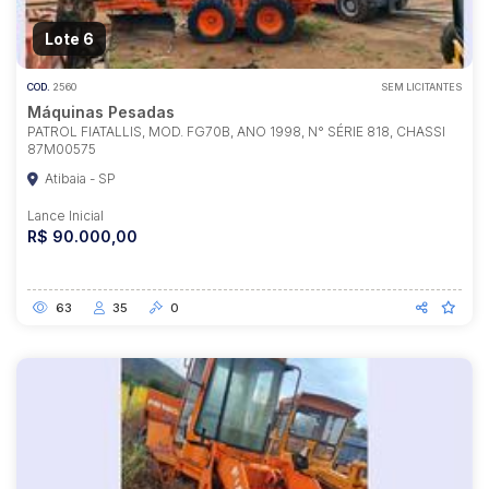
Lote 6
COD.
2560
SEM LICITANTES
Máquinas Pesadas
PATROL FIATALLIS, MOD. FG70B, ANO 1998, N° SÉRIE 818, CHASSI
87M00575
Atibaia - SP
Lance Inicial
R$ 90.000,00
63
35
0