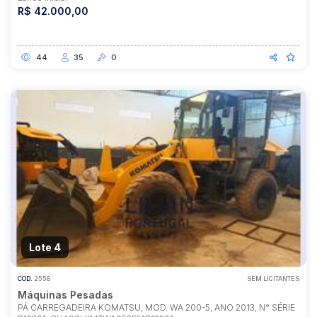
R$ 42.000,00
44
35
0
Lote 4
COD.
2558
SEM LICITANTES
Máquinas Pesadas
PÁ CARREGADEIRA KOMATSU, MOD. WA 200-5, ANO 2013, N° SÉRIE