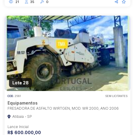
21
35
0
Lote 28
COD.
2581
SEM LICITANTES
Equipamentos
FRESADORA DE ASFALTO WIRTGEN, MOD. WR 2000, ANO 2006
Atibaia - SP
Lance Inicial
R$ 600.000,00