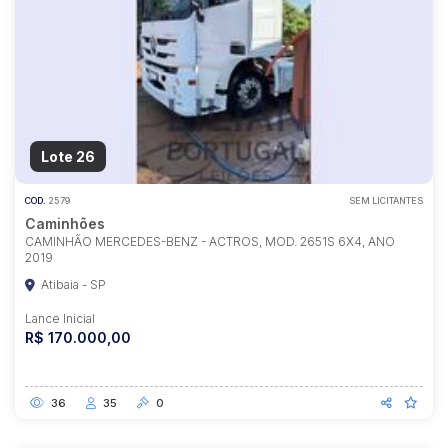
Lote 26
COD.
2579
SEM LICITANTES
Caminhões
CAMINHÃO MERCEDES-BENZ - ACTROS, MOD. 2651S 6X4, ANO
2019
Atibaia - SP
Lance Inicial
R$ 170.000,00
36
35
0