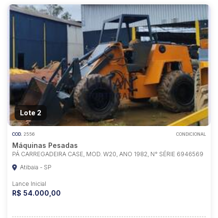
Lote 2
COD.
2556
CONDICIONAL
Máquinas Pesadas
PÁ CARREGADEIRA CASE, MOD. W20, ANO 1982, N° SÉRIE 6946569
Atibaia - SP
Lance Inicial
R$ 54.000,00