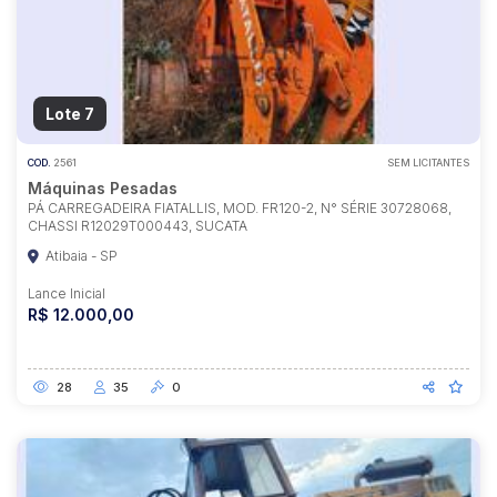
Lote 7
COD.
2561
SEM LICITANTES
Máquinas Pesadas
PÁ CARREGADEIRA FIATALLIS, MOD. FR120-2, N° SÉRIE 30728068,
CHASSI R12029T000443, SUCATA
Atibaia - SP
Lance Inicial
R$ 12.000,00
28
35
0