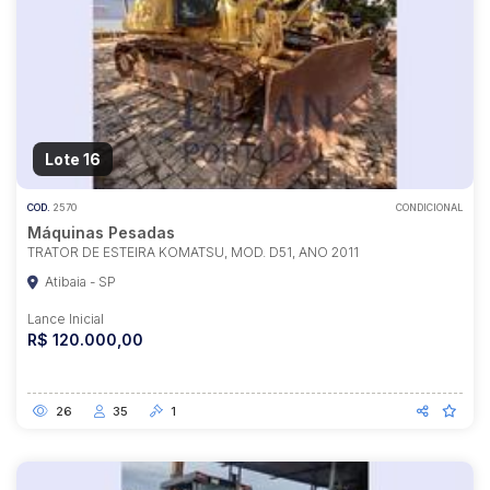
Lote 16
COD.
2570
CONDICIONAL
Máquinas Pesadas
TRATOR DE ESTEIRA KOMATSU, MOD. D51, ANO 2011
Atibaia - SP
Lance Inicial
R$ 120.000,00
26
35
1