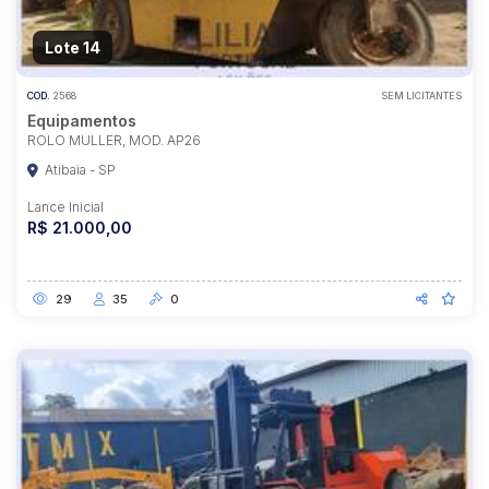
Lote 14
COD.
2568
SEM LICITANTES
Equipamentos
ROLO MULLER, MOD. AP26
Atibaia - SP
Lance Inicial
R$ 21.000,00
29
35
0