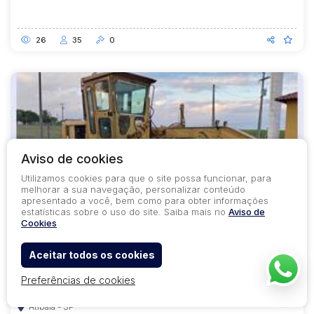
26
35
0
Aviso de cookies
Utilizamos cookies para que o site possa funcionar, para
melhorar a sua navegação, personalizar conteúdo
apresentado a você, bem como para obter informações
estatísticas sobre o uso do site. Saiba mais no
Aviso de
Cookies
Lote 29
Aceitar todos os cookies
COD.
2582
CONDICIONAL
Máquinas Pesadas
Preferências de cookies
PATROL CATERPILLAR, MOD. 120G, ANO 1996
Atibaia - SP