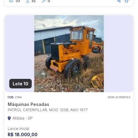
33
35
0
Lote 10
COD.
2564
SEM LICITANTES
Máquinas Pesadas
PATROL CATERPILLAR, MOD. 120B, ANO 1977
Atibaia - SP
Lance Inicial
R$ 18.000,00