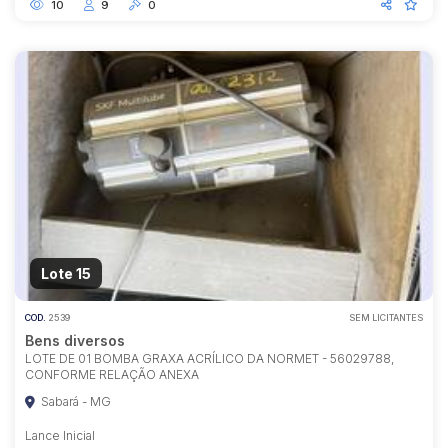
10
9
0
Lote 15
COD.
2539
SEM LICITANTES
Bens diversos
LOTE DE 01 BOMBA GRAXA ACRÍLICO DA NORMET - 56029788,
CONFORME RELAÇÃO ANEXA
Sabará - MG
Lance Inicial