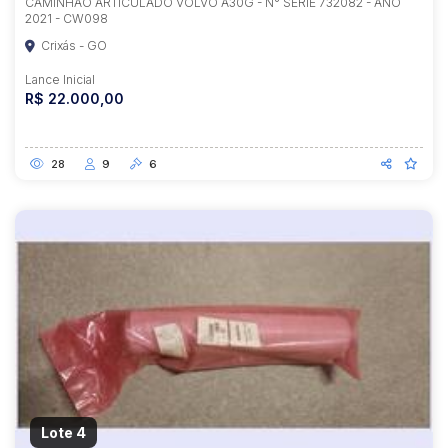
CAMINHÃO ARTICULADO VOLVO A30G - N° SÉRIE 732082 - ANO
2021 - CW098
Crixás - GO
Lance Inicial
R$ 22.000,00
28
9
6
Lote 4