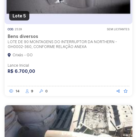
Lote 5
COD.
2529
SEM LICITANTES
Bens diversos
LOTE DE 90 MONTAGENS DO INTERRUPTOR DA NORTHERN -
GH0002-360, CONFORME RELAÇÃO ANEXA
Crixás - GO
Lance Inicial
R$ 6.700,00
14
9
0