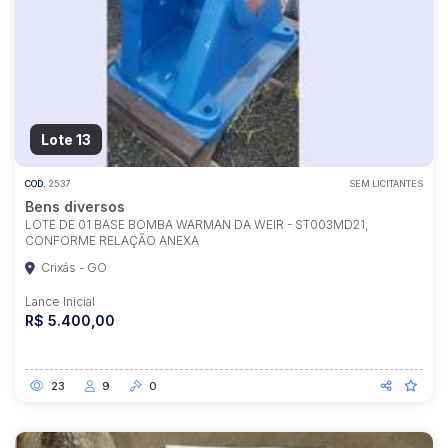
Lote 13
COD.
2537
SEM LICITANTES
Bens diversos
LOTE DE 01 BASE BOMBA WARMAN DA WEIR - ST003MD21,
CONFORME RELAÇÃO ANEXA
Crixás - GO
Lance Inicial
R$ 5.400,00
23
9
0