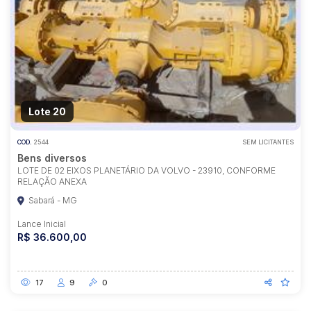
Lote 20
COD.
2544
SEM LICITANTES
Bens diversos
LOTE DE 02 EIXOS PLANETÁRIO DA VOLVO - 23910, CONFORME
RELAÇÃO ANEXA
Sabará - MG
Lance Inicial
R$ 36.600,00
17
9
0