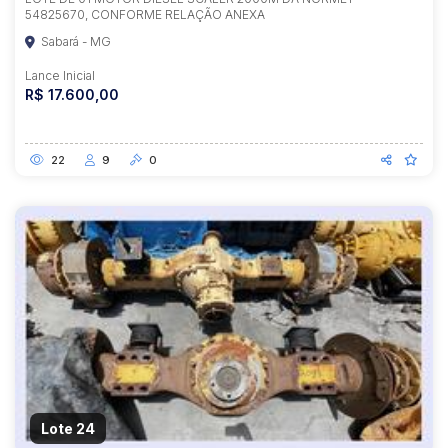
54825670, CONFORME RELAÇÃO ANEXA
Sabará - MG
Lance Inicial
R$ 17.600,00
22
9
0
Lote 24