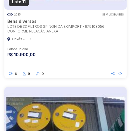
Lote 11
COD.
2535
SEM LICITANTES
Bens diversos
LOTE DE 33 FILTROS SPINON DA EXIMPORT - 679108056,
CONFORME RELAÇÃO ANEXA
Crixás - GO
Lance Inicial
R$ 10.900,00
8
9
0