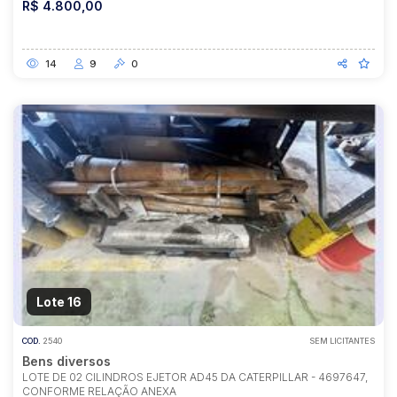
R$ 4.800,00
14
9
0
Lote 16
COD.
2540
SEM LICITANTES
Bens diversos
LOTE DE 02 CILINDROS EJETOR AD45 DA CATERPILLAR - 4697647,
CONFORME RELAÇÃO ANEXA