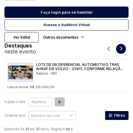
Faça login
para se habilitar
Pesquisar
Acesse o Auditório Virtual
Ver Edital
Outros documentos
Destaques
neste evento
LOTE DE 06 DIFERENCIAL AUTOMOTIVO TRAS
AH64F DA VOLVO - 23911, CONFORME RELAÇÃO
ANEXA
Sabará - MG
Lance inicial: R$ 215.000,00
Ir para o lote:
Ir
Ordenar por:
Filtros
Exibindo
1
a
31
de
31
itens. Página
1 de 1
.