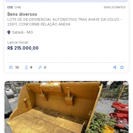
COD.
2548
SEM LICITANTES
Bens diversos
LOTE DE 06 DIFERENCIAL AUTOMOTIVO TRAS AH64F DA VOLVO -
23911, CONFORME RELAÇÃO ANEXA
Sabará - MG
Lance Inicial
R$ 215.000,00
10
9
0