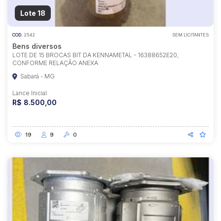
Lote 18
COD.
2542
SEM LICITANTES
Bens diversos
LOTE DE 15 BROCAS BIT DA KENNAMETAL - 16388652E20,
CONFORME RELAÇÃO ANEXA
Sabará - MG
Lance Inicial
R$ 8.500,00
19
9
0