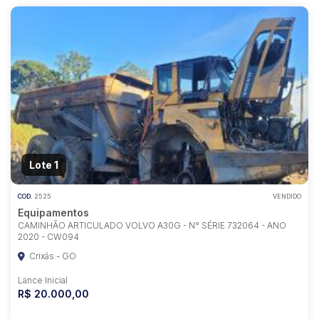
Lote 1
COD.
2525
VENDIDO
Equipamentos
CAMINHÃO ARTICULADO VOLVO A30G - N° SÉRIE 732064 - ANO
2020 - CW094
Crixás - GO
Lance Inicial
R$ 20.000,00