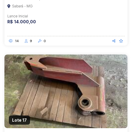
Sabará - MG
Lance Inicial
R$ 14.000,00
14
9
0
Lote 17