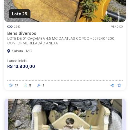
Lote 25
COD.
2549
VENDIDO
Bens diversos
LOTE DE 01 CAÇAMBA 4,5 MC DA ATLAS COPCO - 5572404200,
CONFORME RELAÇÃO ANEXA
Sabará - MG
Lance Inicial
R$ 13.800,00
17
9
1