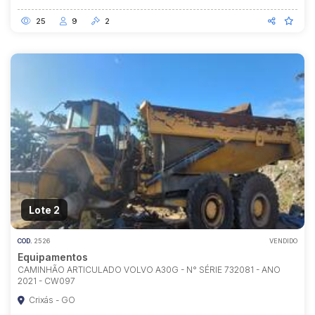
25
9
2
Lote 2
COD.
2526
VENDIDO
Equipamentos
CAMINHÃO ARTICULADO VOLVO A30G - N° SÉRIE 732081 - ANO
2021 - CW097
Crixás - GO