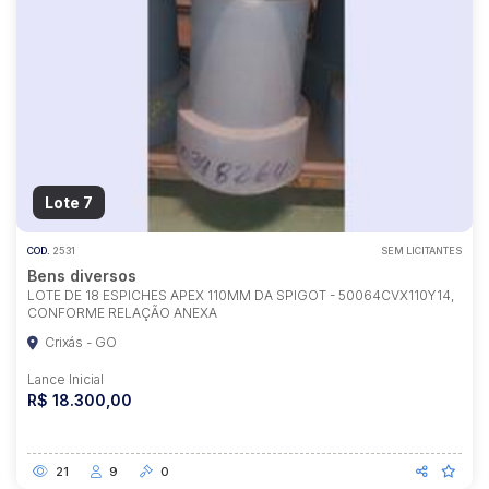
Lote 7
COD.
2531
SEM LICITANTES
Bens diversos
LOTE DE 18 ESPICHES APEX 110MM DA SPIGOT - 50064CVX110Y14,
CONFORME RELAÇÃO ANEXA
Crixás - GO
Lance Inicial
R$ 18.300,00
21
9
0