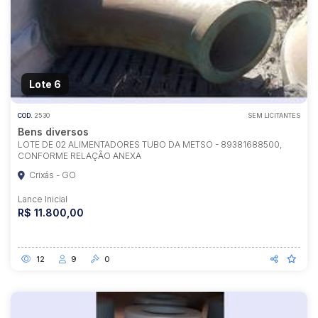
Lote 6
COD.
2530
SEM LICITANTES
Bens diversos
LOTE DE 02 ALIMENTADORES TUBO DA METSO - 89381688500,
CONFORME RELAÇÃO ANEXA
Crixás - GO
Lance Inicial
R$ 11.800,00
12
9
0