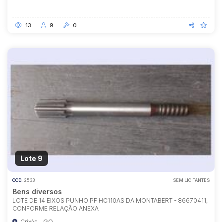
13
9
0
Lote 9
COD.
2533
SEM LICITANTES
Bens diversos
LOTE DE 14 EIXOS PUNHO PF HC110AS DA MONTABERT - 86670411,
CONFORME RELAÇÃO ANEXA
Crixás - GO