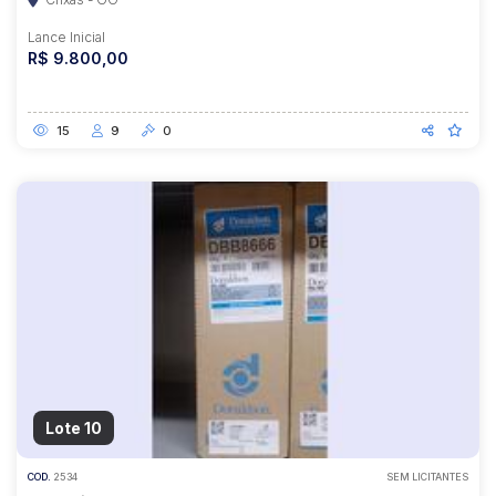
Lance Inicial
R$ 9.800,00
15
9
0
Lote 10
COD.
2534
SEM LICITANTES