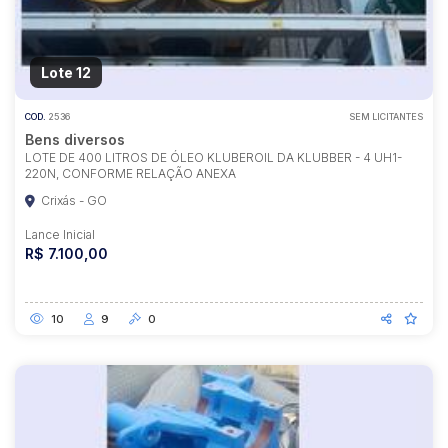
Lote 12
COD.
2536
SEM LICITANTES
Bens diversos
LOTE DE 400 LITROS DE ÓLEO KLUBEROIL DA KLUBBER - 4 UH1-
220N, CONFORME RELAÇÃO ANEXA
Crixás - GO
Lance Inicial
R$ 7.100,00
10
9
0
Habilite-se para efetuar lances ou
propostas