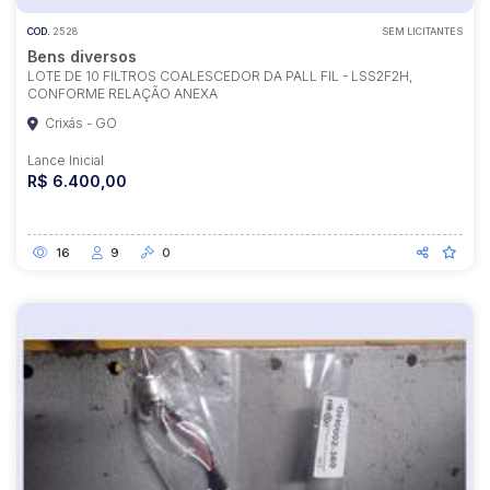
COD.
2528
SEM LICITANTES
Bens diversos
LOTE DE 10 FILTROS COALESCEDOR DA PALL FIL - LSS2F2H,
CONFORME RELAÇÃO ANEXA
Crixás - GO
Lance Inicial
R$ 6.400,00
16
9
0