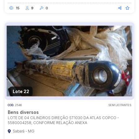
15
9
0
Lote 22
COD.
2546
SEM LICITANTES
Bens diversos
LOTE DE 04 CILINDROS DIREÇÃO ST1030 DA ATLAS COPCO -
5580004258, CONFORME RELAÇÃO ANEXA
Sabará - MG