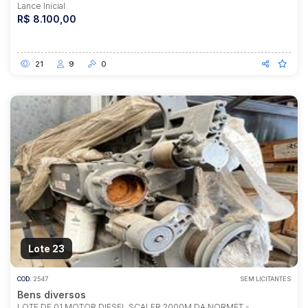
Lance Inicial
R$ 8.100,00
21
9
0
Lote 23
COD.
2547
SEM LICITANTES
Bens diversos
LOTE DE 01 MOTOR DIESEL SCALER 2000M DA NORMET -