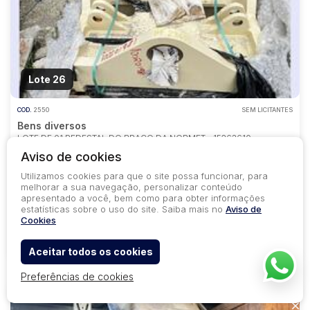
Lote 26
COD.
2550
SEM LICITANTES
Bens diversos
LOTE DE 01 PEDESTAL DO BRAÇO DA NORMET - 15263610,
CONFORME RELAÇÃO ANEXA
Aviso de cookies
Sabará - MG
Utilizamos cookies para que o site possa funcionar, para
melhorar a sua navegação, personalizar conteúdo
Lance Inicial
apresentado a você, bem como para obter informações
R$ 20.000,00
estatísticas sobre o uso do site. Saiba mais no
Aviso de
Cookies
44
9
0
Aceitar todos os cookies
Preferências de cookies