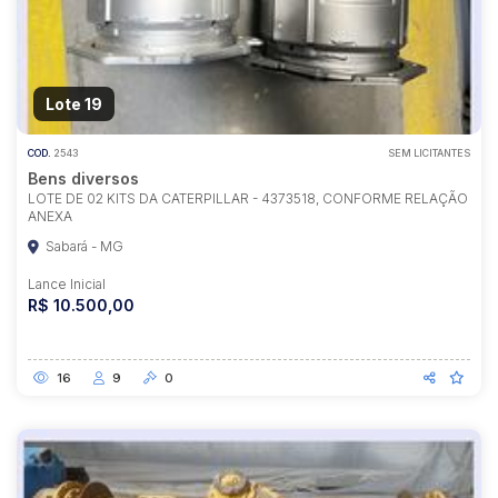
Lote 19
COD.
2543
SEM LICITANTES
Bens diversos
LOTE DE 02 KITS DA CATERPILLAR - 4373518, CONFORME RELAÇÃO
ANEXA
Sabará - MG
Lance Inicial
R$ 10.500,00
16
9
0