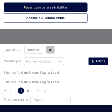
Faça login
para se habilitar
Pesquisar
Acesse o Auditório Virtual
Ir para o lote:
Ir
Ordenar por:
Filtros
Exibindo
1
a
0
de
0
itens. Página
1 de 0
.
Exibindo
1
a
0
de
0
itens. Página
1 de 0
.
1
0
Pular para página: